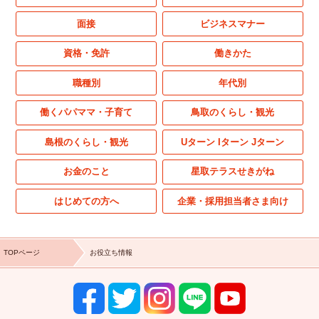
面接
ビジネスマナー
資格・免許
働きかた
職種別
年代別
働くパパママ・子育て
鳥取のくらし・観光
島根のくらし・観光
Uターン Iターン Jターン
お金のこと
星取テラスせきがね
はじめての方へ
企業・採用担当者さま向け
TOPページ
お役立ち情報