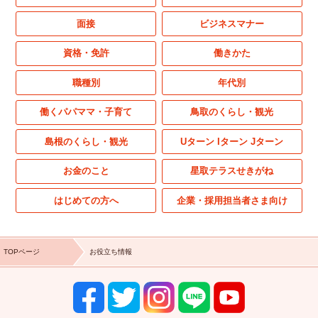
面接
ビジネスマナー
資格・免許
働きかた
職種別
年代別
働くパパママ・子育て
鳥取のくらし・観光
島根のくらし・観光
Uターン Iターン Jターン
お金のこと
星取テラスせきがね
はじめての方へ
企業・採用担当者さま向け
TOPページ
お役立ち情報