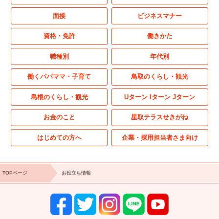
面接
ビジネスマナー
資格・免許
働きかた
職種別
年代別
働くパパママ・子育て
鳥取のくらし・観光
島根のくらし・観光
Uターン Iターン Jターン
お金のこと
星取テラスせきがね
はじめての方へ
企業・採用担当者さま向け
TOPページ
お役立ち情報