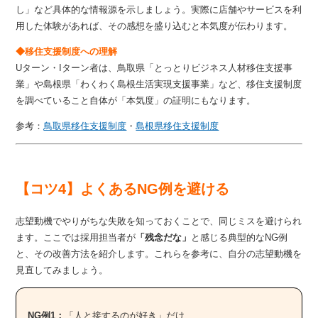
し」など具体的な情報源を示しましょう。実際に店舗やサービスを利
用した体験があれば、その感想を盛り込むと本気度が伝わります。
◆移住支援制度への理解
Uターン・Iターン者は、鳥取県「とっとりビジネス人材移住支援事
業」や島根県「わくわく島根生活実現支援事業」など、移住支援制度
を調べていること自体が「本気度」の証明にもなります。
参考：
鳥取県移住支援制度
・
島根県移住支援制度
【コツ4】よくあるNG例を避ける
志望動機でやりがちな失敗を知っておくことで、同じミスを避けられ
ます。ここでは採用担当者が
「残念だな」
と感じる典型的なNG例
と、その改善方法を紹介します。これらを参考に、自分の志望動機を
見直してみましょう。
NG例1：
「人と接するのが好き」だけ