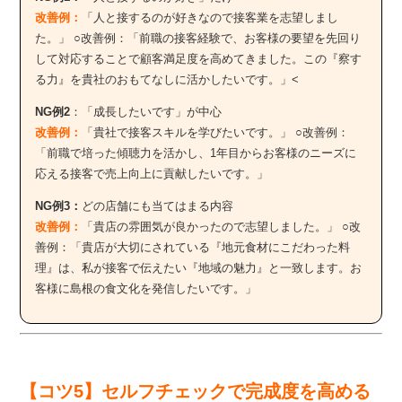
改善例：
「人と接するのが好きなので接客業を志望しまし
た。」 ○改善例：「前職の接客経験で、お客様の要望を先回り
して対応することで顧客満足度を高めてきました。この『察す
る力』を貴社のおもてなしに活かしたいです。」<
NG例2
：「成長したいです」が中心
改善例：
「貴社で接客スキルを学びたいです。」 ○改善例：
「前職で培った傾聴力を活かし、1年目からお客様のニーズに
応える接客で売上向上に貢献したいです。」
NG例3：
どの店舗にも当てはまる内容
改善例：
「貴店の雰囲気が良かったので志望しました。」 ○改
善例：「貴店が大切にされている『地元食材にこだわった料
理』は、私が接客で伝えたい『地域の魅力』と一致します。お
客様に島根の食文化を発信したいです。」
【コツ5】セルフチェックで完成度を高める