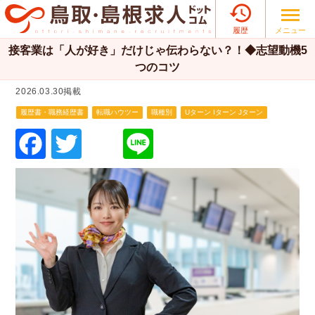

メニュー
履歴
接客業は「人が好き」だけじゃ伝わらない？！◆志望動機5
つのコツ
2026.03.30掲載
履歴書・職務経歴書
転職ハウツー
職種別
Uターン Iターン Jターン
F
T
Li
a
wi
n
c
tt
e
e
er
b
o
o
k