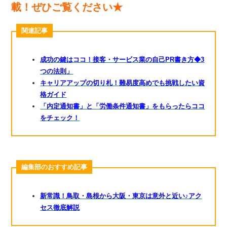
載！ぜひご覧ください★
関連記事
成功の鍵はココ！接客・サービス業の自己PR書き方◆3
つの法則」
キャリアアップの切り札！難易度高めでも挑戦したい資
格ガイド
「内定通知書」と「労働条件通知書」をもらったらココ
をチェック！
編集部のおすすめ記事
新常識！鳥取・島根から大阪・東京は意外と近い♪アク
セス徹底解説