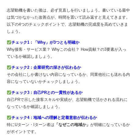
志望動機を書いた後は、必ず見直しを行いましょう。書いている最中
は気づかなかった改善点が、時間を置いて読み返すと見えてきます。
以下の4つのチェックポイントで、志望動機の完成度を高めていきま
しょう。
チェック1：「Why」が3つとも明確か
Why接客・サービス業？ Whyこの会社？ How貢献？の3要素が入っ
ているか確認しましょう。
チェック2：企業研究の深さが伝わるか
その会社にしか書けない内容になっているか、同業他社にも送れる内
容になっていないかチェックしましょう。
チェック3：自己PRとの一貫性があるか
自己PRで示した接客スキルや実績が、志望動機で活かされる流れに
なっているか確認しましょう。
チェック4：地域への理解と定着意欲が伝わるか
特にUターン・Iターン者は
「なぜこの地域か」
が明確になっているか
がポイントです。