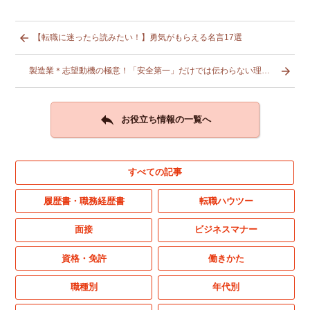

【転職に迷ったら読みたい！】勇気がもらえる名言17選

製造業＊志望動機の極意！「安全第一」だけでは伝わらない理由とは？

お役立ち情報の一覧へ
すべての記事
履歴書・職務経歴書
転職ハウツー
面接
ビジネスマナー
資格・免許
働きかた
職種別
年代別