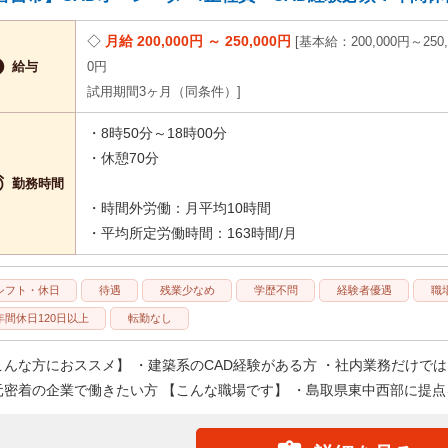
月給 200,000円 ～ 250,000円
基本給：200,000円～250,

給与
0円
試用期間3ヶ月（同条件）
・8時50分～18時00分
・休憩70分

勤務時間
・時間外労働：月平均10時間
・平均所定労働時間：163時間/月
シフト・休日
待遇
残業少なめ
学歴不問
経験者優遇
職
年間休日120日以上
転勤なし
こんな方におススメ】 ・建築系のCAD経験がある方 ・社内業務だけで
元密着の企業で働きたい方 【こんな職場です】 ・島取県東中西部に提点を