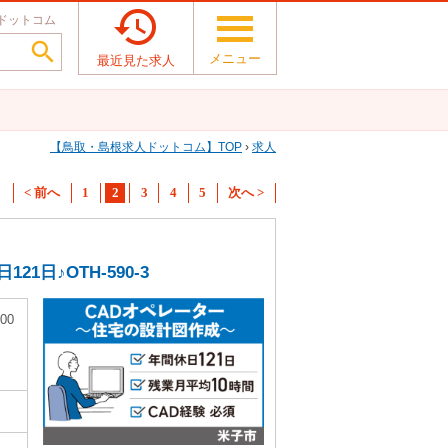

ドットコム

メニュー
最近見た求人
鳥取・島根求人ドットコム
TOP
›
求人
< 前へ
1
2
3
4
5
次へ >
日♪OTH-590-3
00