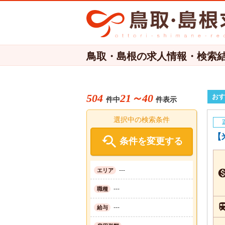
鳥取・島根の求人情報・検索
504
21～40
おす
件中
件表示
選択中の検索条件
【

条件を変更する
---
エリア
---
職種
---
給与