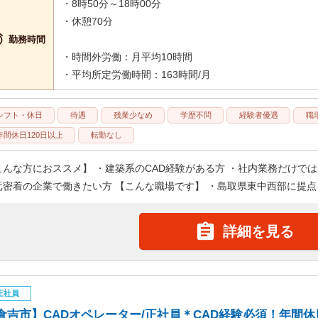
・8時50分～18時00分
・休憩70分

勤務時間
・時間外労働：月平均10時間
・平均所定労働時間：163時間/月
シフト・休日
待遇
残業少なめ
学歴不問
経験者優遇
職
年間休日120日以上
転勤なし
こんな方におススメ】 ・建築系のCAD経験がある方 ・社内業務だけで
元密着の企業で働きたい方 【こんな職場です】 ・島取県東中西部に提点を

詳細を見る
正社員
倉吉市】CADオペレーター/正社員＊CAD経験必須！年間休日121