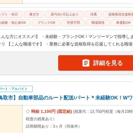
シフト・休日
稼ぎ方
賞与3か月以上あり
待遇
資格取得支援制
未経験・初心者OK
ブランクOK
学歴不問
職場環境
車通勤OK
こんな方にオススメ!】 ・未経験・ブランクOK！マンツーマンで指導し
タリ 【こんな職場です】 ・業務に必要な資格取得を応援してくれる職場で

詳細を見る
パート・アルバイト
鳥取市】自動車部品のルート配送/パート＊未経験OK！Wワーク
時給 1,100円 (固定給)
残業代：13,750円程度（毎月10
程度の残業あり）
試用期間あり：3ヶ月（同条件）