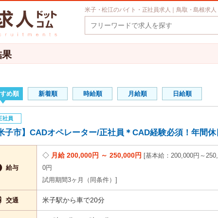
米子・松江のバイト・正社員求人｜鳥取・島根求人
結果
すめ順
新着順
時給順
月給順
日給順
正社員
米子市】CADオペレーター/正社員＊CAD経験必須！年間休日121
月給 200,000円 ～ 250,000円
基本給：200,000円～250,

給与
0円
試用期間3ヶ月（同条件）

米子駅から車で20分
交通