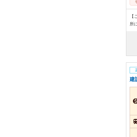
【
所
建