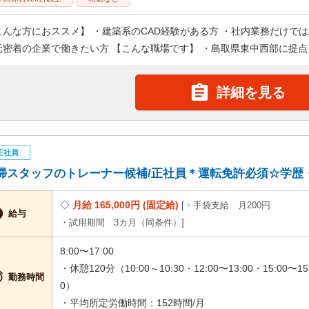
こんな方におススメ】 ・建築系のCAD経験がある方 ・社内業務だけで
元密着の企業で働きたい方 【こんな職場です】 ・島取県東中西部に提点を

詳細を見る
正社員
掃スタッフのトレーナー候補/正社員＊運転免許必須☆学歴・経験
月給 165,000円 (固定給)
・手袋支給 月200円

給与
・試用期間 3カ月（同条件）
8:00〜17:00
・休憩120分（10:00～10:30・12:00〜13:00・15:00〜15

勤務時間
0）
・平均所定労働時間：152時間/月