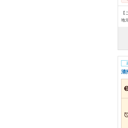
【
地
清