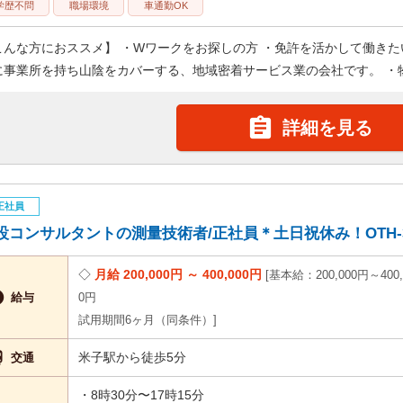
学歴不問
職場環境
車通勤OK
こんな方におススメ】 ・Wワークをお探しの方 ・免許を活かして働きた
に事業所を持ち山陰をカバーする、地域密着サービス業の会社です。 ・物

詳細を見る
正社員
設コンサルタントの測量技術者/正社員＊土日祝休み！OTH-3
月給 200,000円 ～ 400,000円
基本給：200,000円～400,

給与
0円
試用期間6ヶ月（同条件）

米子駅から徒歩5分
交通
・8時30分〜17時15分