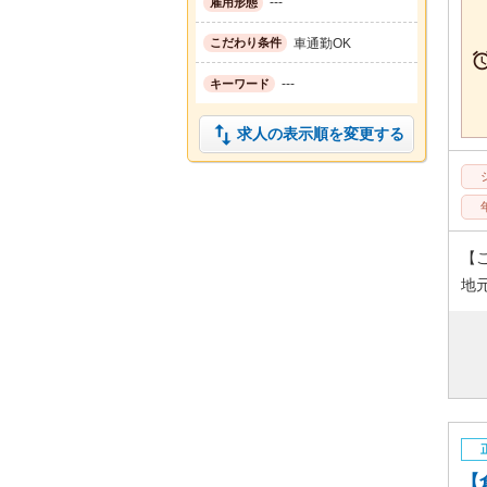
---
雇用形態
車通勤OK
こだわり条件
---
キーワード

求人の表示順を変更する
【
地
【