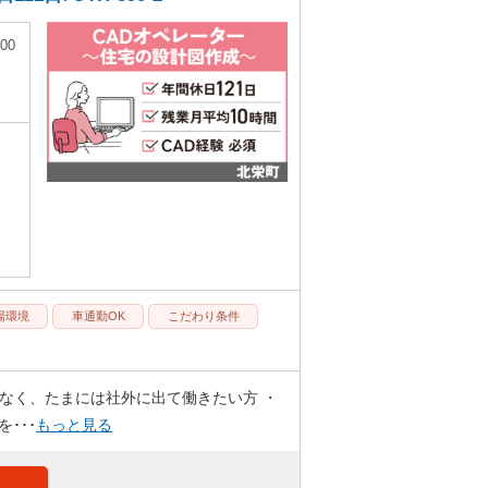
00
場環境
車通勤OK
こだわり条件
はなく、たまには社外に出て働きたい方 ・
･･･
もっと見る