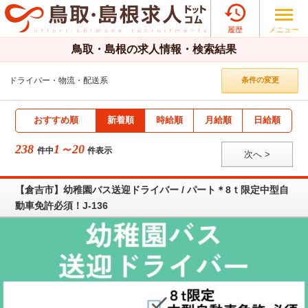

メニュー
履歴
鳥取・島根の求人情報・検索結果
ドライバー・物流・配送系
条件の変更
おすすめ順
新着順
時給順
月給順
日給順
238
1～20
件中
件表示
次へ >
【倉吉市】幼稚園バス送迎ドライバー / パート＊8ｔ限定中型自
動車免許必須！J-136