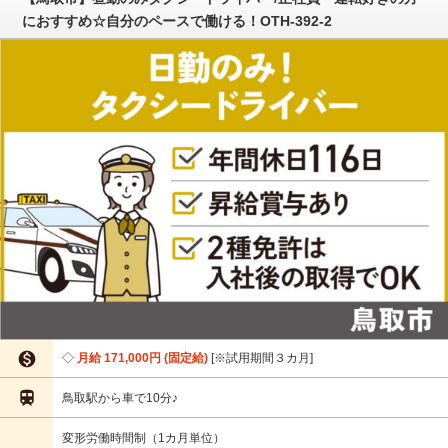
におすすめ☆自分のペースで働ける！OTH-392-2

月給 171,000円 (固定給)
※試用期間３カ月

鳥取駅から車で10分♪
変形労働時間制（1カ月単位）