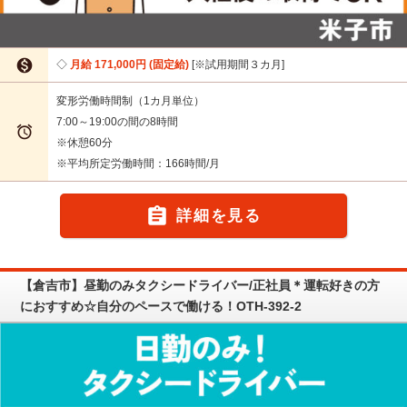

月給 171,000円 (固定給)
※試用期間３カ月
変形労働時間制（1カ月単位）
7:00～19:00の間の8時間

※休憩60分
※平均所定労働時間：166時間/月

詳細を見る
【倉吉市】昼勤のみタクシードライバー/正社員＊運転好きの方
におすすめ☆自分のペースで働ける！OTH-392-2