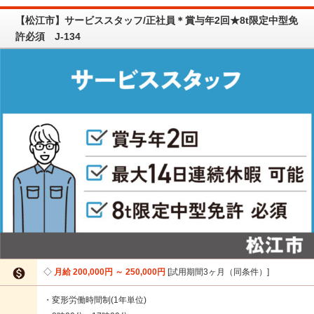
【松江市】サービススタッフ/正社員＊賞与年2回★8t限定中型免
許必須 J-134

月給 200,000円 ～ 250,000円
試用期間3ヶ月（同条件）
・変形労働時間制(1年単位)