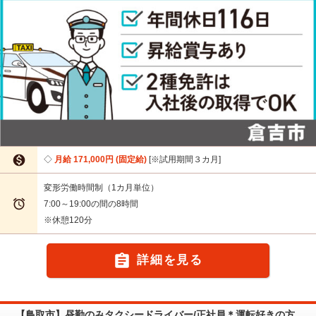

月給 171,000円 (固定給)
※試用期間３カ月
変形労働時間制（1カ月単位）

7:00～19:00の間の8時間
※休憩120分

詳細を見る
【鳥取市】昼勤のみタクシードライバー/正社員＊運転好きの方