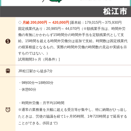
月給 200,000円 ～ 420,000円
基本給：179,015円～375,930円
固定残業代あり：20,985円～ 44,070円（※額残業手当は、時間外労
働の有無にかかわらず15時間分の時間外手当を定額残業代として支

給。15時間を超える時間外労働分は追加で支給。時間数は因定残業代
の積算根提となるもの。実際の時間外労働の時間数の見込や実績を示
すものではない。）
試用期間3ヶ月（同条件）

JR松江駅から徒歩7分
・9時00分〜18時00分
・休憩60分
・時間外労働：月平均10時間

※通常の業務量を大幅に超える受注等が集中し、特に納期がひっ迫し
たときは、労使の協議を経て1ヶ月95時間、1年720時間まで延長する
ことができる。(6回まで)