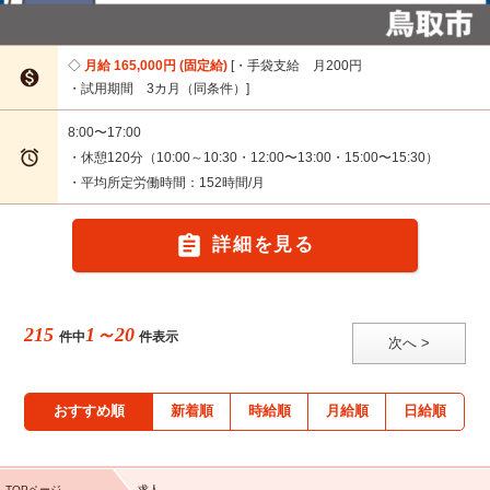
月給 165,000円 (固定給)
・手袋支給 月200円

・試用期間 3カ月（同条件）
8:00〜17:00

・休憩120分（10:00～10:30・12:00〜13:00・15:00〜15:30）
・平均所定労働時間：152時間/月

詳細を見る
215
1～20
件中
件表示
次へ >
おすすめ順
新着順
時給順
月給順
日給順
TOPページ
求人