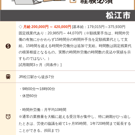
月給 200,000円 ～ 420,000円
基本給：179,015円～375,930円
固定残業代あり：20,985円～ 44,070円（※額残業手当は、時間外労
働の有無にかかわらず15時間分の時間外手当を定額残業代として支

給。15時間を超える時間外労働分は追加で支給。時間数は因定残業代
の積算根提となるもの。実際の時間外労働の時間数の見込や実績を示
すものではない。）
試用期間3ヶ月（同条件）

JR松江駅から徒歩7分
・9時00分〜18時00分
・休憩60分
・時間外労働：月平均10時間

※通常の業務量を大幅に超える受注等が集中し、特に納期がひっ迫し
たときは、労使の協議を経て1ヶ月95時間、1年720時間まで延長する
ことができる。(6回まで)