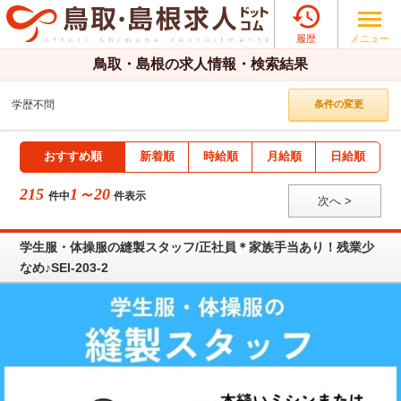

メニュー
履歴
鳥取・島根の求人情報・検索結果
学歴不問
条件の変更
おすすめ順
新着順
時給順
月給順
日給順
215
1～20
件中
件表示
次へ >
学生服・体操服の縫製スタッフ/正社員＊家族手当あり！残業少
なめ♪SEI-203-2