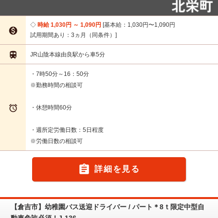
時給 1,030円 ～ 1,090円
基本給：1,030円〜1,090円

試用期間あり：3ヵ月（同条件）

JR山陰本線由良駅から車5分
・7時50分～16：50分
※勤務時間の相談可

・休憩時間60分
・週所定労働日数：5日程度
※労働日数の相談可

詳細を見る
【倉吉市】幼稚園バス送迎ドライバー / パート＊8ｔ限定中型自
動車免許必須！J-136