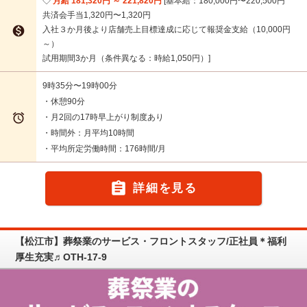
月給 181,320円 ～ 221,820円
基本給：180,000円〜220,500円
共済会手当1,320円〜1,320円

入社３か月後より店舗売上目標達成に応じて報奨金支給（10,000円
～）
試用期間3か月（条件異なる：時給1,050円）
9時35分〜19時00分
・休憩90分

・月2回の17時早上がり制度あり
・時間外：月平均10時間
・平均所定労働時間：176時間/月

詳細を見る
【松江市】葬祭業のサービス・フロントスタッフ/正社員＊福利
厚生充実♬OTH-17-9