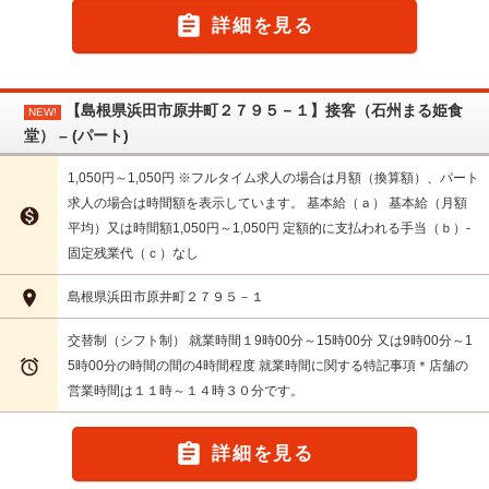

詳細を見る
【島根県浜田市原井町２７９５－１】接客（石州まる姫食
NEW!
堂） – (パート)
1,050円～1,050円 ※フルタイム求人の場合は月額（換算額）、パート
求人の場合は時間額を表示しています。 基本給（ａ） 基本給（月額

平均）又は時間額1,050円～1,050円 定額的に支払われる手当（ｂ）-
固定残業代（ｃ）なし

島根県浜田市原井町２７９５－１
交替制（シフト制） 就業時間１9時00分～15時00分 又は9時00分～1

5時00分の時間の間の4時間程度 就業時間に関する特記事項＊店舗の
営業時間は１１時～１４時３０分です。

詳細を見る