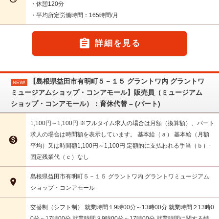
・休憩120分
・平均所定労働時間：165時間/月

詳細を見る
【島根県益田市有明町５－１５ グラントワ内 グラントワ
NEW!
ミュージアムショップ・コンアモール】販売員（ミュージアム
ショップ・コンアモール）：育休代替 – (パート)
1,100円～1,100円 ※フルタイム求人の場合は月額（換算額）、パート
求人の場合は時間額を表示しています。 基本給（ａ） 基本給（月額

平均）又は時間額1,100円～1,100円 定額的に支払われる手当（ｂ）-
固定残業代（ｃ）なし
島根県益田市有明町５－１５ グラントワ内 グラントワミュージアム

ショップ・コンアモール
交替制（シフト制） 就業時間１9時00分～13時00分 就業時間２13時0
0分～17時00分 就業時間３9時00分～17時00分 就業時間に関する特