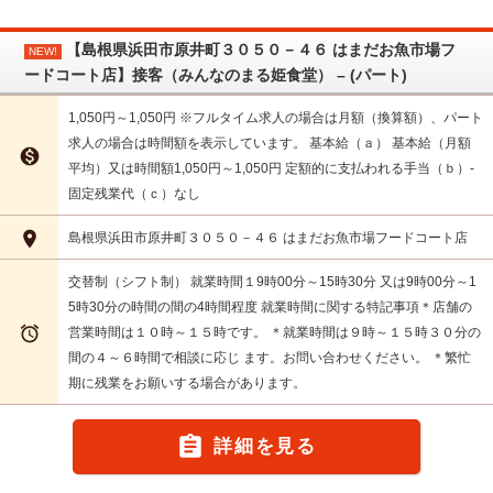
【島根県浜田市原井町３０５０－４６ はまだお魚市場フ
NEW!
ードコート店】接客（みんなのまる姫食堂） – (パート)
1,050円～1,050円 ※フルタイム求人の場合は月額（換算額）、パート
求人の場合は時間額を表示しています。 基本給（ａ） 基本給（月額

平均）又は時間額1,050円～1,050円 定額的に支払われる手当（ｂ）-
固定残業代（ｃ）なし

島根県浜田市原井町３０５０－４６ はまだお魚市場フードコート店
交替制（シフト制） 就業時間１9時00分～15時30分 又は9時00分～1
5時30分の時間の間の4時間程度 就業時間に関する特記事項＊店舗の

営業時間は１０時～１５時です。 ＊就業時間は９時～１５時３０分の
間の４～６時間で相談に応じ ます。お問い合わせください。 ＊繁忙
期に残業をお願いする場合があります。

詳細を見る