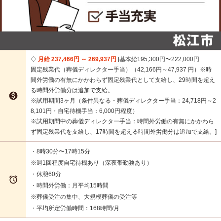
月給 237,466円 ～ 269,937円
基本給195,300円〜222,000円
固定残業代（葬儀ディレクター手当）（42,166円～47,937 円）※時
間外労働の有無にかかわらず固定残業代として支給し、29時間を超え
る時間外労働分は追加で支給。

※試用期間3ヶ月（条件異なる・葬儀ディレクター手当：24,718円～2
8,101円・自宅待機手当：6,000円程度）
※試用期間中の葬儀ディレクター手当：時間外労働の有無にかかわら
ず固定残業代を支給し、17時間を超える時間外労働分は追加で支給。
・8時30分〜17時15分
※週1回程度自宅待機あり（深夜帯勤務あり）
・休憩60分

・時間外労働：月平均15時間
※葬儀受注の集中、大規模葬儀の受注等
・平均所定労働時間：168時間/月