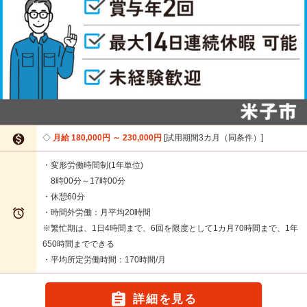

月給 180,000円 ～ 230,000円
試用期間3カ月（同条件）
・変形労働時間制(1年単位)
8時00分～17時00分
・休憩60分

・時間外労働：月平均20時間
※繁忙期は、1日4時間まで、6回を限度として1カ月70時間まで、1年
650時間までできる
・平均所定労働時間：170時間/月

詳細を見る