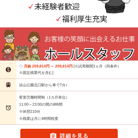
月給 209,814円 ～ 209,814円
※試用期間3ヵ月（同条件）

※固定残業代を含む

浜山公園北口駅から車で7分♪
変形労働時間制（1カ月単位）
11:00～23:00の間の8時間

※休憩210分
※残業は月に4時間程度

詳細を見る