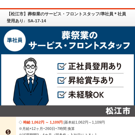
【松江市】葬祭業のサービス・フロントスタッフ/準社員＊社員
登用あり♩SA-17-14
時給 1,062円 ～ 1,109円
基本給1,062円～1,109円
※月給×12ヶ月÷260日÷7時間 換算

※試用期間3～4カ月（同条件・入社日による）