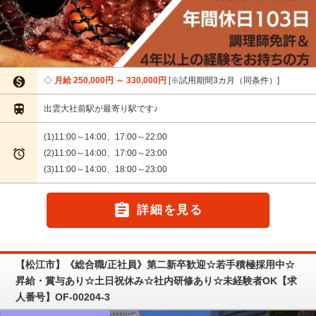

月給 250,000円 ～ 330,000円
※試用期間3カ月（同条件）

出雲大社前駅が最寄り駅です♪
(1)11:00～14:00、17:00～22:00

(2)11:00～14:00、17:00～23:00
(3)11:00～14:00、18:00～23:00

詳細を見る
【松江市】《総合職/正社員》第二新卒歓迎☆若手積極採用中☆
昇給・賞与あり☆土日祝休み☆社内研修あり☆未経験者OK【求
人番号】OF-00204-3