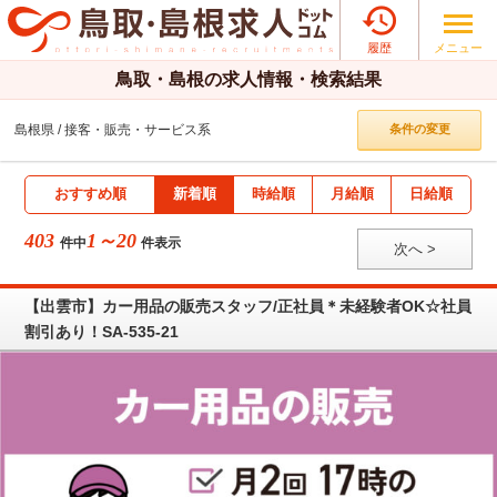

メニュー
履歴
鳥取・島根の求人情報・検索結果
島根県
接客・販売・サービス系
条件の変更
おすすめ順
新着順
時給順
月給順
日給順
403
1～20
件中
件表示
次へ >
【出雲市】カー用品の販売スタッフ/正社員＊未経験者OK☆社員
割引あり！SA-535-21