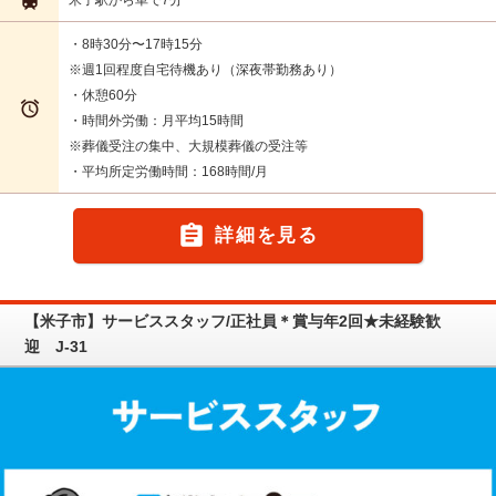

米子駅から車で7分
・8時30分〜17時15分
※週1回程度自宅待機あり（深夜帯勤務あり）
・休憩60分

・時間外労働：月平均15時間
※葬儀受注の集中、大規模葬儀の受注等
・平均所定労働時間：168時間/月

詳細を見る
【米子市】サービススタッフ/正社員＊賞与年2回★未経験歓
迎 J-31