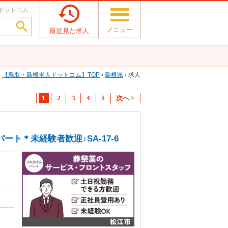

ドットコム

メニュー
最近見た求人
鳥取・島根求人ドットコム
TOP
›
島根県
› 求人
1
2
3
4
5
次へ >
ト＊未経験者歓迎♪SA-17-6