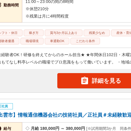
11:00～23:00の間の8時間

勤務時間
※休憩210分
※残業は月に4時間程度
シフト・休日
稼ぎ方
賞与3か月以上あり
残業少なめ
産休・育
経験者優遇
職場環境
車通勤OK
こだわり条件
未経験者OK！研修を終えてからのホール担当★ ★年間休日102日・木
おもてなし料亭レベルの職場でプロ意識をもって働いています。 ・地域の

詳細を見る
正社員
出雲市】情報通信機器会社の技術社員／正社員＃未経験歓迎 SEI

月給 180,000円 ～ 380,000円
給与
※試用期間3か月 同条