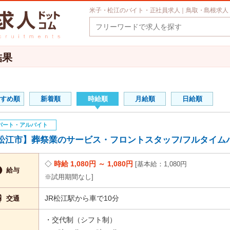
米子・松江のバイト・正社員求人｜鳥取・島根求人
結果
すめ順
新着順
時給順
月給順
日給順
パート・アルバイト
松江市】葬祭業のサービス・フロントスタッフ/フルタイムパー
時給 1,080円 ～ 1,080円
基本給：1,080円

給与
※試用期間なし

JR松江駅から車で10分
交通
・交代制（シフト制）