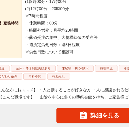
(1)9時00分～17時00分
(2)12時00分～20時00分
※7時間程度

・休憩時間：60分
勤務時間
・時間外労働：月平均20時間
※葬儀受注の集中、大規模葬儀の受注等
・週所定労働日数：週5日程度
※労働日数について相談可
待遇
産休・育休制度実績あり
未経験・初心者OK
職場環境
車
こだわり条件
年齢不問
転勤なし
こんな方におススメ】 ・人と接することが好きな方 ・人に感謝される仕
 【こんな職場です】 ・山陰を中心に多くの葬祭会館を持ち、ご家族様に寄

詳細を見る