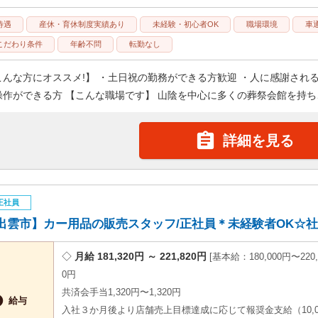
待遇
産休・育休制度実績あり
未経験・初心者OK
職場環境
車
こだわり条件
年齢不問
転勤なし
こんな方にオススメ!】 ・土日祝の勤務ができる方歓迎 ・人に感謝され
操作ができる方 【こんな職場です】 山陰を中心に多くの葬祭会館を持ち、

詳細を見る
正社員
出雲市】カー用品の販売スタッフ/正社員＊未経験者OK☆社員割
月給 181,320円 ～ 221,820円
基本給：180,000円〜220,
0円
共済会手当1,320円〜1,320円

給与
入社３か月後より店舗売上目標達成に応じて報奨金支給（10,0