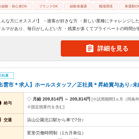
未経験・初心者OK
ブランクOK
経験者優遇
職場環境
車通勤O
こんな方にオススメ!】 ・接客が好きな方 ・新しい業種にチャレンジし
ノルマがあり、毎日がしんどい方 ・残業が多くてプライベートの時間が欲

詳細を見る
正社員
出雲市＊求人】ホールスタッフ／正社員＊昇給賞与あり♪未経験
月給 209,814円 ～ 209,814円
※試用期間3ヵ月（同条

給与
※固定残業代を含む

浜山公園北口駅から車で7分♪
交通
変形労働時間制（1カ月単位）