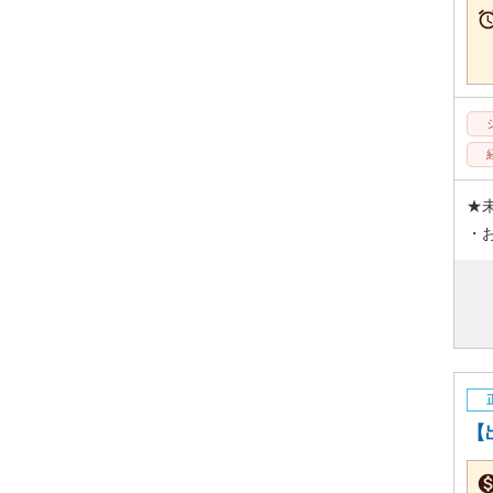
★
・
【