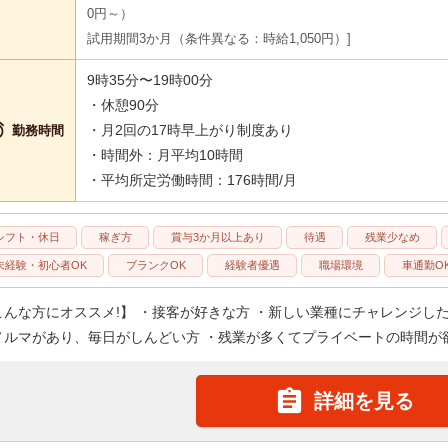
0円～）
試用期間3か月（条件異なる：時給1,050円）
9時35分〜19時00分
・休憩90分

・月2回の17時早上がり制度あり
勤務時間
・時間外：月平均10時間
・平均所定労働時間：176時間/月
シフト・休日
稼ぎ方
賞与3か月以上あり
待遇
残業少なめ
未経験・初心者OK
ブランクOK
経験者優遇
職場環境
車通勤O
こんな方にオススメ!】 ・接客が好きな方 ・新しい業種にチャレンジし
ノルマがあり、毎日がしんどい方 ・残業が多くてプライベートの時間が欲

詳細を見る