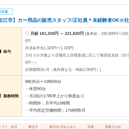
正社員
松江市】カー用品の販売スタッフ/正社員＊未経験者OK☆社員割
月給 181,320円 ～ 221,820円
基本給：180,000円〜220,
0円
共済会手当1,320円〜1,320円

給与
入社３か月後より店舗売上目標達成に応じて報奨金支給（10,0
0円～）
試用期間3か月（条件異なる：時給1,050円）
9時35分〜19時00分
・休憩90分

・月2回の17時早上がり制度あり
勤務時間
・時間外：月平均10時間
・平均所定労働時間：176時間/月
シフト・休日
稼ぎ方
賞与3か月以上あり
待遇
残業少なめ