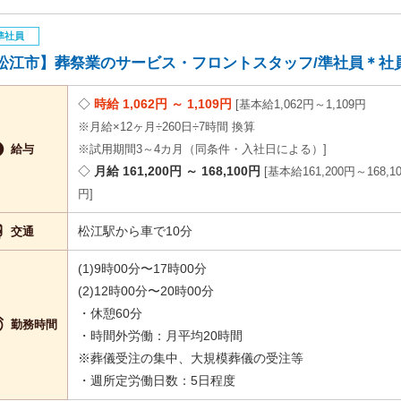
準社員
松江市】葬祭業のサービス・フロントスタッフ/準社員＊社員登用
時給 1,062円 ～ 1,109円
基本給1,062円～1,109円
※月給×12ヶ月÷260日÷7時間 換算

給与
※試用期間3～4カ月（同条件・入社日による）
月給 161,200円 ～ 168,100円
基本給161,200円～168,1
円

松江駅から車で10分
交通
(1)9時00分〜17時00分
(2)12時00分〜20時00分
・休憩60分

勤務時間
・時間外労働：月平均20時間
※葬儀受注の集中、大規模葬儀の受注等
・週所定労働日数：5日程度