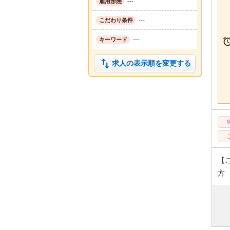
---
雇用形態
---
こだわり条件
---
キーワード

求人の表示順を変更する
【
方