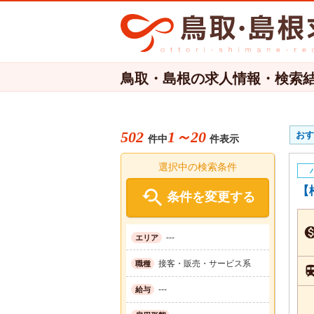
鳥取・島根の求人情報・検索
502
1～20
おす
件中
件表示
選択中の検索条件
【

条件を変更する
---
エリア
接客・販売・サービス系
職種
---
給与