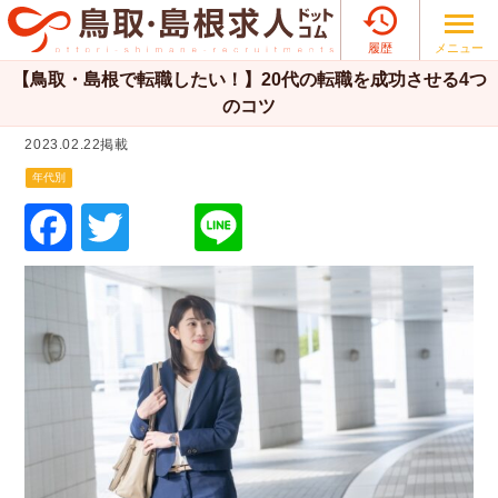

メニュー
履歴
【鳥取・島根で転職したい！】20代の転職を成功させる4つ
のコツ
2023.02.22掲載
年代別
F
T
Li
a
wi
n
c
tt
e
e
er
b
o
o
k