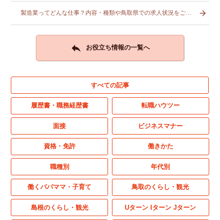

製造業ってどんな仕事？内容・種類や鳥取県での求人状況をご紹介

お役立ち情報の一覧へ
すべての記事
履歴書・職務経歴書
転職ハウツー
面接
ビジネスマナー
資格・免許
働きかた
職種別
年代別
働くパパママ・子育て
鳥取のくらし・観光
島根のくらし・観光
Uターン Iターン Jターン