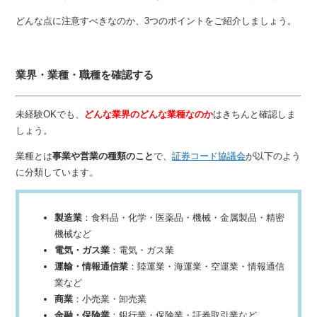
どんな点に注意すべきなのか、3つのポイントをご紹介しましょう。
業界・業種・職種を確認する
未経験OKでも、
どんな業界のどんな業種なのか
はきちんと確認しま
しょう。
業種とは
事業や営業の種類のこと
で、
証券コード協議会
が以下のよう
に分類しています。
製造業
：食料品・化学・医薬品・機械・金属製品・精密
機械など
電気・ガス業
：電気・ガス業
運輸・情報通信業
：陸運業・海運業・空運業・情報通信
業など
商業
：小売業・卸売業
金融・保険業
：銀行業・保険業・証券取引業など