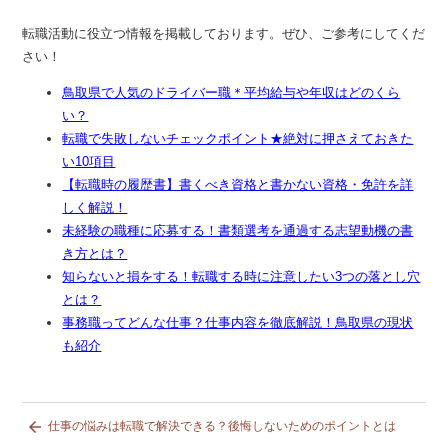
転職活動に役立つ情報を掲載しております。ぜひ、ご参考にしてくだ
さい！
鳥取県で人気のドライバー職＊平均給与や年収はどのくら
い？
転職で失敗しないチェックポイント★絶対に押さえておきた
い10項目
【転職時の履歴書】書くべき資格と書かない資格・免許を詳
しく解説！
未経験の職種に応募する！書類選考を通過する志望動機の書
き方とは？
知らないと損をする！転職する時に注意したい3つの落とし穴
とは？
事務職ってどんな仕事？仕事内容を徹底解説！鳥取県の現状
も紹介

仕事の悩みは転職で解決できる？後悔しないためのポイントとは