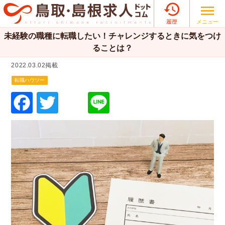

メニュー
履歴
未経験の職種に転職したい！チャレンジするときに気をつけ
ることは？
2022.03.02掲載
転職ハウツー
F
T
Li
a
wi
n
c
tt
e
e
er
b
o
o
k