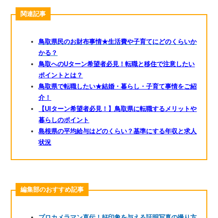
関連記事
鳥取県民のお財布事情★生活費や子育てにどのくらいか
かる？
鳥取へのUターン希望者必見！転職と移住で注意したい
ポイントとは？
鳥取県で転職したい★結婚・暮らし・子育て事情をご紹
介！
【UIターン希望者必見！】鳥取県に転職するメリットや
暮らしのポイント
島根県の平均給与はどのくらい？基準にする年収と求人
状況
編集部のおすすめ記事
プロカメラマン直伝！好印象を与える証明写真の撮り方