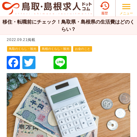

メニュー
履歴
移住・転職前にチェック！鳥取県・島根県の生活費はどのく
らい？
2022.09.21掲載
鳥取のくらし・観光
島根のくらし・観光
お金のこと
F
T
Li
a
wi
n
c
tt
e
e
er
b
o
o
k