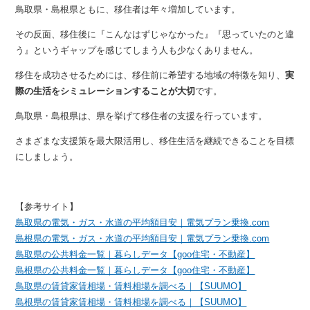
鳥取県・島根県ともに、移住者は年々増加しています。
その反面、移住後に『こんなはずじゃなかった』『思っていたのと違
う』というギャップを感じてしまう人も少なくありません。
移住を成功させるためには、移住前に希望する地域の特徴を知り、
実
際の生活をシミュレーションすることが大切
です。
鳥取県・島根県は、県を挙げて移住者の支援を行っています。
さまざまな支援策を最大限活用し、移住生活を継続できることを目標
にしましょう。
【参考サイト】
鳥取県の電気・ガス・水道の平均額目安｜電気プラン乗換.com
島根県の電気・ガス・水道の平均額目安｜電気プラン乗換.com
鳥取県の公共料金一覧｜暮らしデータ【goo住宅・不動産】
島根県の公共料金一覧｜暮らしデータ【goo住宅・不動産】
鳥取県の賃貸家賃相場・賃料相場を調べる｜【SUUMO】
島根県の賃貸家賃相場・賃料相場を調べる｜【SUUMO】