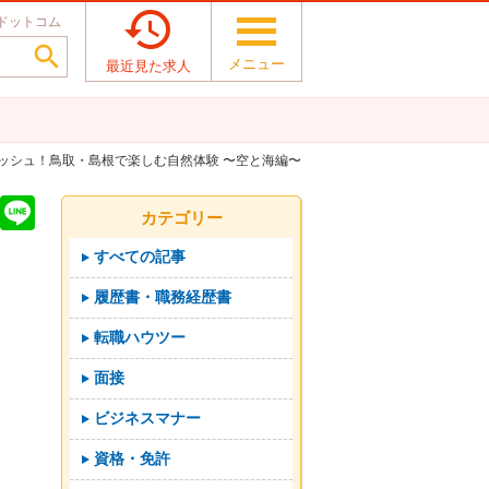

ドットコム

メニュー
最近見た求人
レッシュ！鳥取・島根で楽しむ自然体験 〜空と海編〜
T
Li
カテゴリー
i
n
すべての記事
t
e
履歴書・職務経歴書
r
転職ハウツー
面接
ビジネスマナー
資格・免許