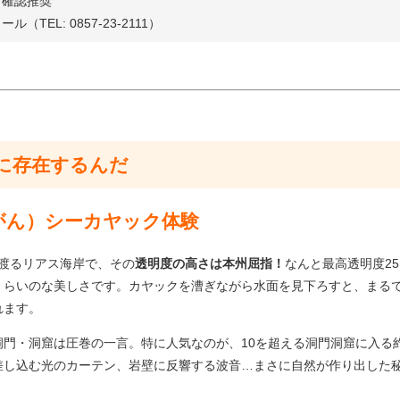
前確認推奨
EL: 0857-23-2111）
当に存在するんだ
いがん）シーカヤック体験
に渡るリアス海岸で、その
透明度の高さは本州屈指！
なんと最高透明度25
くらいのな美しさです。カヤックを漕ぎながら水面を見下ろすと、まる
れます。
門・洞窟は圧巻の一言。特に人気なのが、10を超える洞門洞窟に入る約
差し込む光のカーテン、岩壁に反響する波音…まさに自然が作り出した