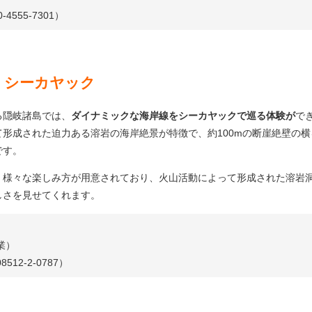
555-7301）
）シーカヤック
る隠岐諸島では、
ダイナミックな海岸線をシーカヤックで巡る体験が
で
形成された迫力ある溶岩の海岸絶景が特徴で、約100mの断崖絶壁の横
です。
、様々な楽しみ方が用意されており、火山活動によって形成された溶岩
しさを見せてくれます。
業）
12-2-0787）