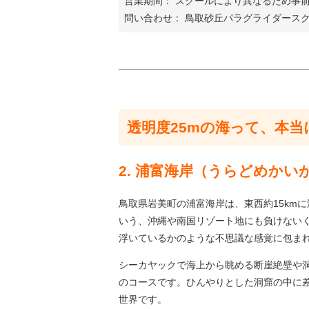
営業期間： スクールにより異なるため事
問い合わせ： 鳥取砂丘パラグライダースクール（T
透明度25mの海って、本
2. 浦富海岸（うらどめか
鳥取県岩美町の浦富海岸は、東西約15km
いう、沖縄や南国リゾート地にも負けない
浮いているかのような不思議な感覚に包ま
シーカヤックで海上から眺める断崖絶壁や洞
のコースです。ひんやりとした洞窟の中に
世界です。