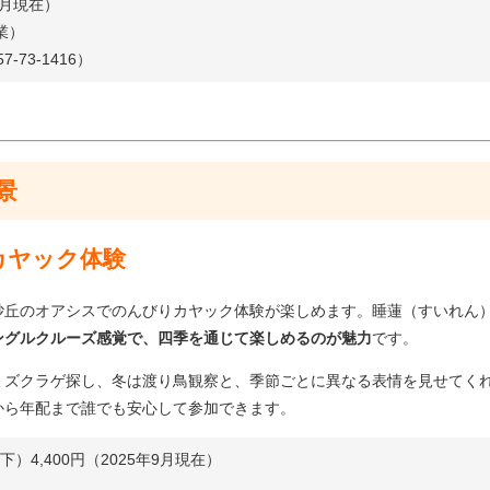
年9月現在）
業）
-73-1416）
景
カヤック体験
砂丘のオアシスでのんびりカヤック体験が楽しめます。睡蓮（すいれん
ングルクルーズ感覚で、四季を通じて楽しめるのが魅力
です。
ミズクラゲ探し、冬は渡り鳥観察と、季節ごとに異なる表情を見せてく
から年配まで誰でも安心して参加できます。
下）4,400円（2025年9月現在）