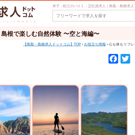
米子・松江のバイト・正社員求人｜鳥取・島根求人
島根で楽しむ自然体験 〜空と海編〜
鳥取・島根求人ドットコム
TOP
›
お役立ち情報
› 心も体もリフ
F
a
w
c
t
e
e
b
o
o
k