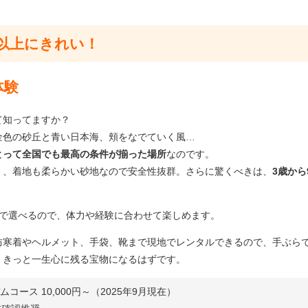
以上にきれい！
体験
て知ってますか？
金色の砂丘と青い日本海、頬をなでていく風…
とって全国でも最高の条件が揃った場所
なのです。
く、着地も柔らかい砂地なので安全性抜群。さらに驚くべきは、
3歳から
まで選べるので、体力や経験に合わせて楽しめます。
防寒着やヘルメット、手袋、靴まで現地でレンタルできるので、手ぶら
、きっと一生心に残る宝物になるはずです。
コース 10,000円～（2025年9月現在）