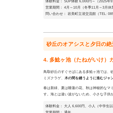
体験料金： SUP体験 6,000円～（2025
営業期間： 4月～10月（冬季11月～3月休
問い合わせ： 岩美町立渚交流館（TEL: 0857
砂丘のオアシスと夕日の絶
4. 多鯰ヶ池（たねがいけ）
鳥取砂丘のすぐそばにある多鯰ヶ池では、
ミズクラゲ、
木の間を縫うように進むジャ
春は新緑、夏は睡蓮の花、秋は神秘的なマ
す。海とは違い波がないため、小さな子供
体験料金： 大人 6,600円、小人（中学生以
営業期間： 通年