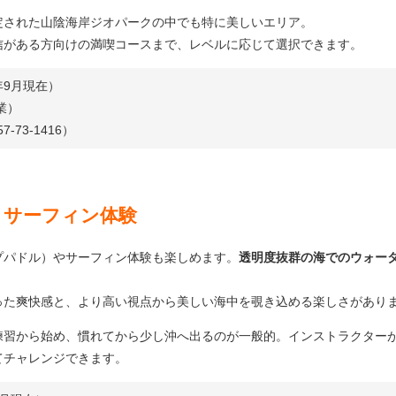
定された山陰海岸ジオパークの中でも特に美しいエリア。
信がある方向けの満喫コースまで、レベルに応じて選択できます。
5年9月現在）
業）
-73-1416）
）・サーフィン体験
プパドル）やサーフィン体験も楽しめます。
透明度抜群の海でのウォー
った爽快感と、より高い視点から美しい海中を覗き込める楽しさがあり
練習から始め、慣れてから少し沖へ出るのが一般的。インストラクター
てチャレンジできます。