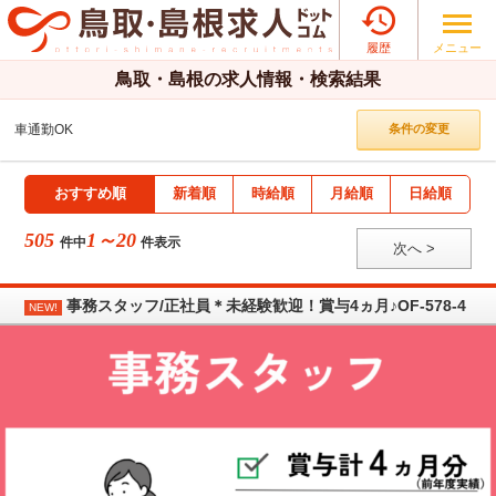

メニュー
履歴
鳥取・島根の求人情報・検索結果
車通勤OK
条件の変更
おすすめ順
新着順
時給順
月給順
日給順
505
1～20
件中
件表示
次へ >
事務スタッフ/正社員＊未経験歓迎！賞与4ヵ月♪OF-578-4
NEW!