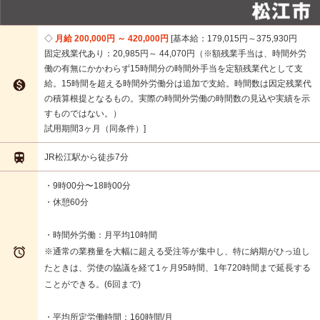
月給 200,000円 ～ 420,000円
基本給：179,015円～375,930円
固定残業代あり：20,985円～ 44,070円（※額残業手当は、時間外労
働の有無にかかわらず15時間分の時間外手当を定額残業代として支

給。15時間を超える時間外労働分は追加で支給。時間数は因定残業代
の積算根提となるもの。実際の時間外労働の時間数の見込や実績を示
すものではない。）
試用期間3ヶ月（同条件）

JR松江駅から徒歩7分
・9時00分〜18時00分
・休憩60分
・時間外労働：月平均10時間

※通常の業務量を大幅に超える受注等が集中し、特に納期がひっ迫し
たときは、労使の協議を経て1ヶ月95時間、1年720時間まで延長する
ことができる。(6回まで)
・平均所定労働時間：160時間/月