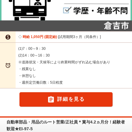

時給 1,050円 (固定給)
試用期間3ヶ月（同条件）
(1)7：00～9：30
(2)14：00～16：30
※道路状況・天候等により終業時間がずれ込む場合があり

・残業なし
・休憩なし
・週所定労働日数：5日程度

詳細を見る
自動車部品・用品のルート営業/正社員＊賞与4.2ヵ月分！経験者
歓迎★EI-97-5