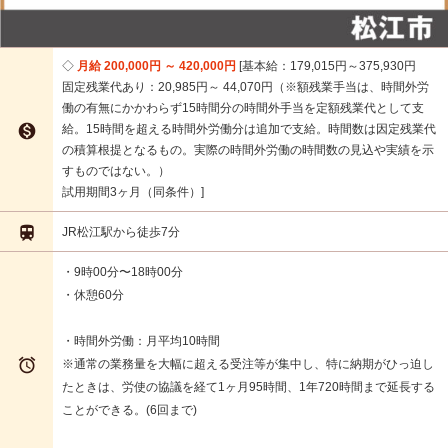
月給 200,000円 ～ 420,000円
基本給：179,015円～375,930円
固定残業代あり：20,985円～ 44,070円（※額残業手当は、時間外労
働の有無にかかわらず15時間分の時間外手当を定額残業代として支

給。15時間を超える時間外労働分は追加で支給。時間数は因定残業代
の積算根提となるもの。実際の時間外労働の時間数の見込や実績を示
すものではない。）
試用期間3ヶ月（同条件）

JR松江駅から徒歩7分
・9時00分〜18時00分
・休憩60分
・時間外労働：月平均10時間

※通常の業務量を大幅に超える受注等が集中し、特に納期がひっ迫し
たときは、労使の協議を経て1ヶ月95時間、1年720時間まで延長する
ことができる。(6回まで)