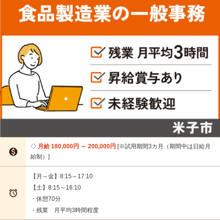
月給 180,000円 ～ 200,000円
※試用期間3カ月（期間中は日給月

給制）
【月～金】8:15～17:10
【土】8:15～16:10

・休憩70分
・残業 月平均3時間程度