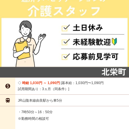
時給 1,030円 ～ 1,090円
基本給：1,030円〜1,090円

試用期間あり：3ヵ月（同条件）

JR山陰本線由良駅から車5分
・7時50分～16：50分
※勤務時間の相談可