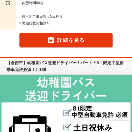

・休憩時間60分
・週所定労働日数：5日程度
※労働日数の相談可

詳細を見る
【倉吉市】幼稚園バス送迎ドライバー / パート＊8ｔ限定中型自
動車免許必須！J-136