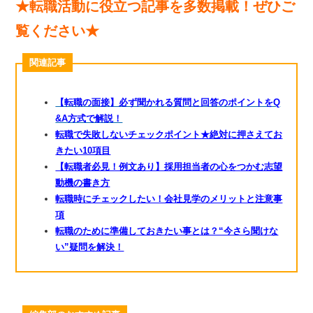
★転職活動に役立つ記事を多数掲載！ぜひご
覧ください★
関連記事
【転職の面接】必ず聞かれる質問と回答のポイントをQ
&A方式で解説！
転職で失敗しないチェックポイント★絶対に押さえてお
きたい10項目
【転職者必見！例文あり】採用担当者の心をつかむ志望
動機の書き方
転職時にチェックしたい！会社見学のメリットと注意事
項
転職のために準備しておきたい事とは？“今さら聞けな
い”疑問を解決！