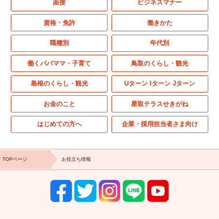
面接
ビジネスマナー
資格・免許
働きかた
職種別
年代別
働くパパママ・子育て
鳥取のくらし・観光
島根のくらし・観光
Uターン Iターン Jターン
お金のこと
星取テラスせきがね
はじめての方へ
企業・採用担当者さま向け
TOPページ
お役立ち情報