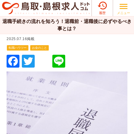

メニュー
履歴
退職手続きの流れを知ろう！退職前・退職後に必ずやるべき
事とは？
2025.07.16掲載
転職ハウツー
お金のこと
F
T
Li
a
wi
n
c
tt
e
e
er
b
o
o
k