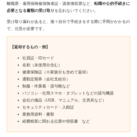
離職票・雇用保険被保険者証・源泉徴収票など、
転職や公的手続きに
必要となる書類の受け取り
を忘れないでください。
受け取り漏れがあると、後々自分で手続きをする際に手間がかかるの
で、注意が必要です。
【返却するもの・例】
社員証・IDカード
名刺（未使用分含む）
健康保険証（※家族分も含めて返却）
通勤定期券（会社支給分）
制服・作業着・貸与靴など
パソコン・社用スマホ・タブレットなどの貸与機器
会社の備品（USB、マニュアル、文房具など）
セキュリティカード・入館証
業務用資料・書類
経費精算に関わる伝票や領収書 など