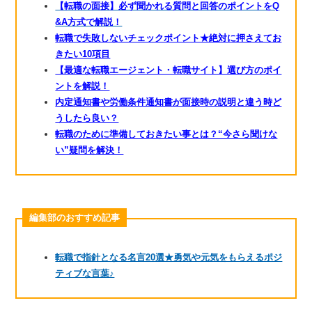
【転職の面接】必ず聞かれる質問と回答のポイントをQ
&A方式で解説！
転職で失敗しないチェックポイント★絶対に押さえてお
きたい10項目
【最適な転職エージェント・転職サイト】選び方のポイ
ントを解説！
内定通知書や労働条件通知書が面接時の説明と違う時ど
うしたら良い？
転職のために準備しておきたい事とは？“今さら聞けな
い”疑問を解決！
編集部のおすすめ記事
転職で指針となる名言20選★勇気や元気をもらえるポジ
ティブな言葉♪