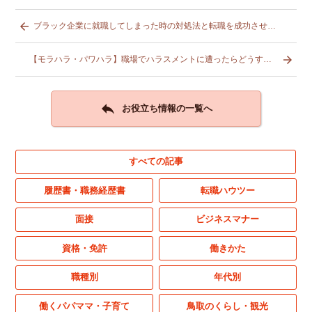

ブラック企業に就職してしまった時の対処法と転職を成功させるポイント

【モラハラ・パワハラ】職場でハラスメントに遭ったらどうする？

お役立ち情報の一覧へ
すべての記事
履歴書・職務経歴書
転職ハウツー
面接
ビジネスマナー
資格・免許
働きかた
職種別
年代別
働くパパママ・子育て
鳥取のくらし・観光