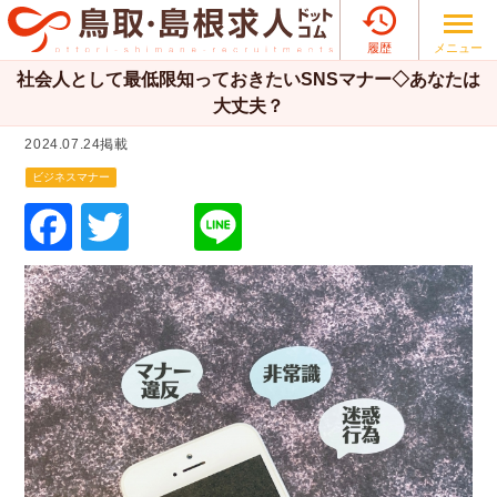

メニュー
履歴
社会人として最低限知っておきたいSNSマナー◇あなたは
大丈夫？
2024.07.24掲載
ビジネスマナー
F
T
Li
a
wi
n
c
tt
e
e
er
b
o
o
k