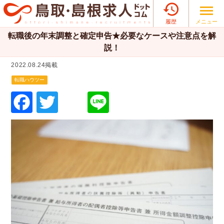

メニュー
履歴
転職後の年末調整と確定申告★必要なケースや注意点を解
説！
2022.08.24掲載
転職ハウツー
F
T
Li
a
wi
n
c
tt
e
e
er
b
o
o
k