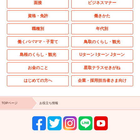
面接
ビジネスマナー
資格・免許
働きかた
職種別
年代別
働くパパママ・子育て
鳥取のくらし・観光
島根のくらし・観光
Uターン Iターン Jターン
お金のこと
星取テラスせきがね
はじめての方へ
企業・採用担当者さま向け
TOPページ
お役立ち情報