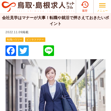

メニュー
履歴
会社見学はマナーが大事！転職や就活で押さえておきたいポ
イント
2022.11.09掲載
転職ハウツー
ビジネスマナー
F
T
Li
a
wi
n
c
tt
e
e
er
b
o
o
k