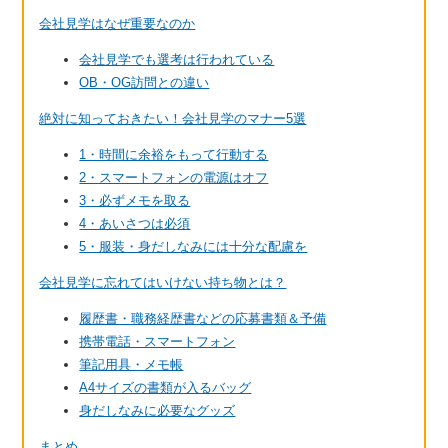
会社見学はなぜ重要なのか
会社見学でも選考は行われている
OB・OG訪問との違い
絶対に知っておきたい！会社見学のマナー5選
1・時間に余裕をもって行動する
2・スマートフォンの電源はオフ
3・必ずメモを取る
4・あいさつは必須
5・服装・身だしなみには十分な配慮を
会社見学に忘れてはいけない持ち物とは？
履歴書・職務経歴書などの応募書類＆予備
携帯電話・スマートフォン
筆記用具・メモ帳
A4サイズの書類が入るバッグ
身だしなみに必要なグッズ
まとめ