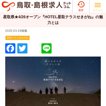

メニュー
履歴
星取県★4/26オープン『HOTEL星取テラスせきがね』の魅
力とは
2025.03.26掲載
星取テラスせきがね
F
T
Li
a
wi
n
c
tt
e
e
er
b
o
o
k