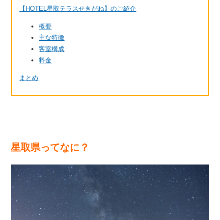
【HOTEL星取テラスせきがね】のご紹介
概要
主な特徴
客室構成
料金
まとめ
星取県ってなに？