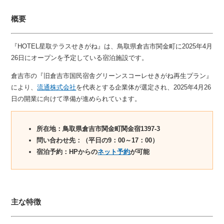
概要
『HOTEL星取テラスせきがね』は、鳥取県倉吉市関金町に2025年4月
26日にオープンを予定している宿泊施設です。
倉吉市の『旧倉吉市国⺠宿舎グリーンスコーレせきがね再⽣プラン』
により、
流通株式会社
を代表とする企業体が選定され、2025年4月26
日の開業に向けて準備が進められています。
所在地：鳥取県倉吉市関金町関金宿1397-3
問い合わせ先：（平日の9：00～17：00）
宿泊予約：HPからの
ネット予約
が可能
主な特徴