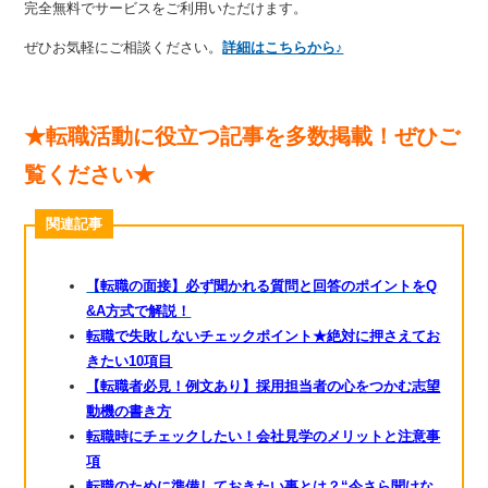
完全無料でサービスをご利用いただけます。
ぜひお気軽にご相談ください。
詳細はこちらから♪
★転職活動に役立つ記事を多数掲載！ぜひご
覧ください★
関連記事
【転職の面接】必ず聞かれる質問と回答のポイントをQ
&A方式で解説！
転職で失敗しないチェックポイント★絶対に押さえてお
きたい10項目
【転職者必見！例文あり】採用担当者の心をつかむ志望
動機の書き方
転職時にチェックしたい！会社見学のメリットと注意事
項
転職のために準備しておきたい事とは？“今さら聞けな